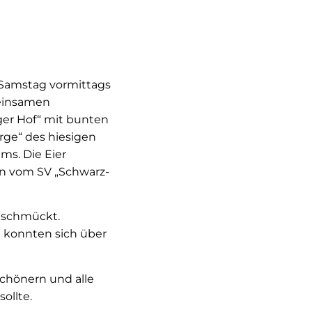
m Samstag vormittags
meinsamen
ger Hof“ mit bunten
rge“ des hiesigen
ms. Die Eier
en vom SV „Schwarz-
eschmückt.
 konnten sich über
schönern und alle
ollte.