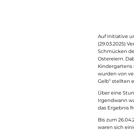
Auf Initiative
(29.03.2025) V
Schmücken der 
Ostereiern. Da
Kindergartens 
wurden von ver
Gelb“ stellten
Über eine Stu
Irgendwann war
das Ergebnis f
Bis zum 26.04.
waren sich ein